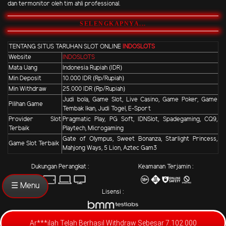
dan termonitor oleh tim ahli professional.
SELENGKAPNYA...
TENTANG SITUS TARUHAN SLOT ONLINE
INDOSLOTS
Website
INDOSLOTS
Mata Uang
Indonesia Rupiah (IDR)
Min Deposit
10.000 IDR (Rp/Rupiah)
Min Withdraw
25.000 IDR (Rp/Rupiah)
Judi bola, Game Slot, Live Casino, Game Poker, Game
Pilihan Game
Tembak Ikan, Judi Togel, E-Sport
Provider Slot
Pragmatic Play, PG Soft, IDNSlot, Spadegaming, CQ9,
Terbaik
Playtech, Microgaming
Gate of Olympus, Sweet Bonanza, Starlight Princess,
Game Slot Terbaik
Mahjong Ways, 5 Lion, Aztec Gam3
Dukungan Perangkat :
Keamanan Terjamin :
☰ Menu
Lisensi :