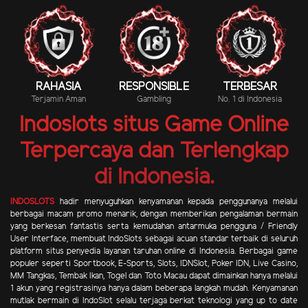
RAHASIA
RESPONSIBLE
TERBESAR
Terjamin Aman
Gambling
No. 1 di Indonesia
Indoslots situs Game Online
Terpercaya dan Terlengkap
di Indonesia.
INDOSLOTS
hadir menyuguhkan kenyamanan kepada penggunanya melalui
berbagai macam promo menarik, dengan memberikan pengalaman bermain
yang berkesan fantastis serta kemudahan antarmuka pengguna / Friendly
User Interface, membuat IndoSlots sebagai acuan standar terbaik di seluruh
platform situs penyedia layanan taruhan online di Indonesia. Berbagai game
populer seperti Sportbook, E-Sports, Slots, IDNSlot, Poker IDN, Live Casino,
MM Tangkas, Tembak Ikan, Togel dan Toto Macau dapat dimainkan hanya melalui
1 akun yang registrasinya hanya dalam beberapa langkah mudah. Kenyamanan
mutlak bermain di IndoSlot selalu terjaga berkat teknologi yang up to date