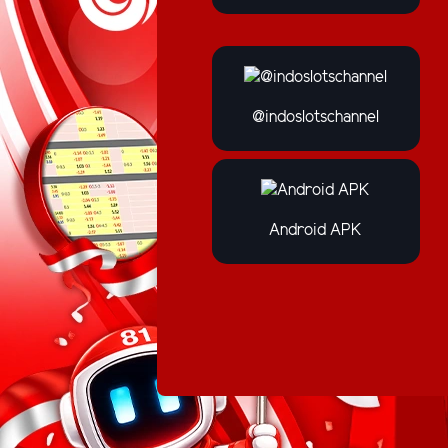
@indoslotschannel
Android APK