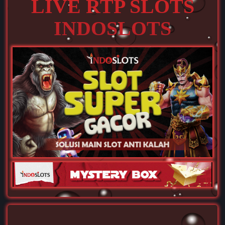
LIVE RTP SLOTS
INDOSLOTS