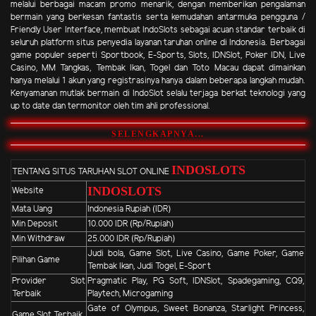
melalui berbagai macam promo menarik, dengan memberikan pengalaman
bermain yang berkesan fantastis serta kemudahan antarmuka pengguna /
Friendly User Interface, membuat IndoSlots sebagai acuan standar terbaik di
seluruh platform situs penyedia layanan taruhan online di Indonesia. Berbagai
game populer seperti Sportbook, E-Sports, Slots, IDNSlot, Poker IDN, Live
Casino, MM Tangkas, Tembak Ikan, Togel dan Toto Macau dapat dimainkan
hanya melalui 1 akun yang registrasinya hanya dalam beberapa langkah mudah.
Kenyamanan mutlak bermain di IndoSlot selalu terjaga berkat teknologi yang
up to date dan termonitor oleh tim ahli professional.
SELENGKAPNYA...
INDOSLOTS
TENTANG SITUS TARUHAN SLOT ONLINE
INDOSLOTS
Website
Mata Uang
Indonesia Rupiah (IDR)
Min Deposit
10.000 IDR (Rp/Rupiah)
Min Withdraw
25.000 IDR (Rp/Rupiah)
Judi bola, Game Slot, Live Casino, Game Poker, Game
Pilihan Game
Tembak Ikan, Judi Togel, E-Sport
Provider Slot
Pragmatic Play, PG Soft, IDNSlot, Spadegaming, CQ9,
Terbaik
Playtech, Microgaming
Gate of Olympus, Sweet Bonanza, Starlight Princess,
Game Slot Terbaik