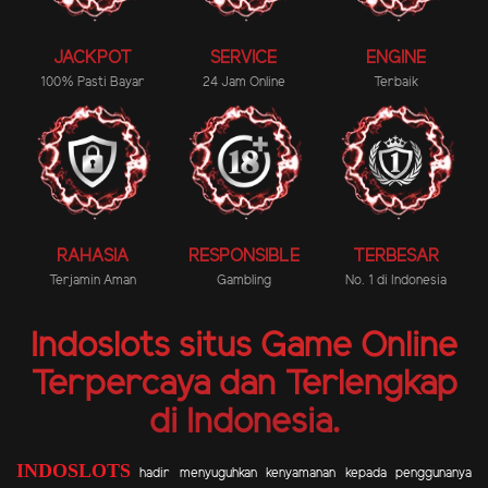
JACKPOT
SERVICE
ENGINE
100% Pasti Bayar
24 Jam Online
Terbaik
RAHASIA
RESPONSIBLE
TERBESAR
Terjamin Aman
Gambling
No. 1 di Indonesia
Indoslots situs Game Online
Terpercaya dan Terlengkap
di Indonesia.
INDOSLOTS
hadir menyuguhkan kenyamanan kepada penggunanya